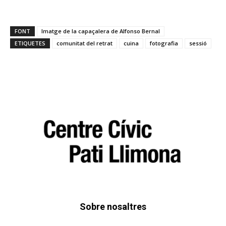
FONT
Imatge de la capaçalera de Alfonso Bernal
ETIQUETES
comunitat del retrat
cuina
fotografia
sessió
Sobre nosaltres